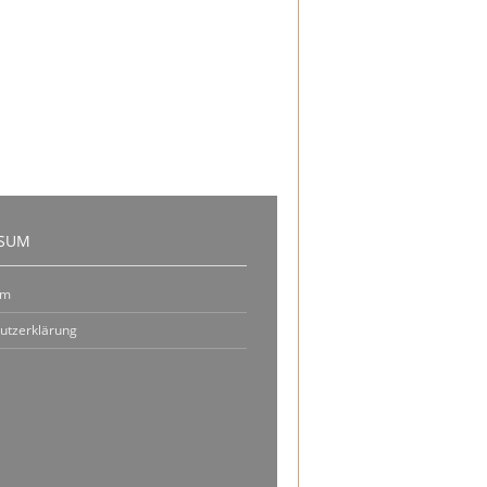
SSUM
um
utzerklärung