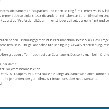
!
tern, die Kameras auszupacken und einen Beitrag fürs Filmfestival in Wilsdru
s immer Euch so einfällt: lasst die anderen teilhaben an Euren filmischen 
 zuerst auf Professionalität an – hier ist jeder gefragt, der gern filmt und se
:
inuten haben. Erfahrungsgemäß ist kürzer manchmal besser (😊). Das Filmgen
eos usw. sein. Einzige, aber absolute Bedingung: Gewaltverherrlichung, ras
!
lle Altersgruppen offen – auch bei den Zuschauern. Das sollte man beim Dreh
s, her damit.
nter: rockverein@daessler.de
(Datei, DVD, Super8, VHS etc.) sowie die Länge an, damit wir planen können. 
 kennt Ihr jemanden, der gern filmt. Wir freuen uns über neue Kontakte.
d!