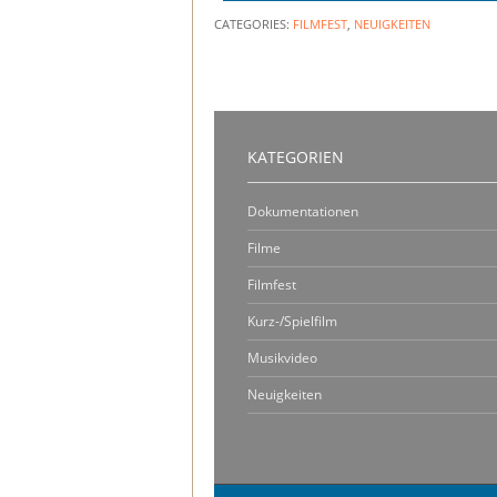
CATEGORIES:
FILMFEST
,
NEUIGKEITEN
KATEGORIEN
Dokumentationen
Filme
Filmfest
Kurz-/Spielfilm
Musikvideo
Neuigkeiten