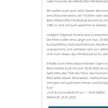
Liebe Freunde des Wilsdruffer Filmfestivals
Wir wollen euch auch 2025 wieder alle ermun
eine Dokumentation, ein Trickfilm oder wa
Beim Wilsdruffer Filmfestival kommt es nicht
1985 so und soll auch weiterhin so bleiben.
Lediglich folgende Punkte sind zu beachten
Die Filme sollen eine Länge von max. 20 M
Kurzspielfilme, Dokumentationen, Musikvid
unerwünscht und verbieten sich von selbst
Und noch etwas: das Filmfestival ist für a
Erfüllen Eure Filme diese Kriterien? Dann lo
Bitte meldet Euch bis zum 20.04.2025 an u
Gebt bitte den Titel des Films, das Format 
Bitte leitet diesen Brief weiter. Vielleicht
Und jetzt viel Spaß beim Filmen und bis bal
Euer
„rock & more wilsdruff e.v.“ – Andi Däßler
Wilsdruff, 25.01.2025